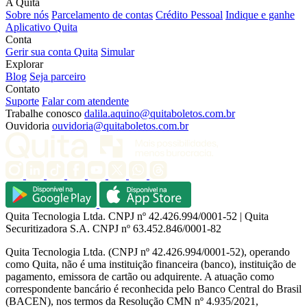
A Quita
Sobre nós
Parcelamento de contas
Crédito Pessoal
Indique e ganhe
Aplicativo Quita
Conta
Gerir sua conta Quita
Simular
Explorar
Blog
Seja parceiro
Contato
Suporte
Falar com atendente
Trabalhe conosco
dalila.aquino@quitaboletos.com.br
Ouvidoria
ouvidoria@quitaboletos.com.br
Quita Tecnologia Ltda.
CNPJ nº 42.426.994/0001-52
|
Quita
Securitizadora S.A.
CNPJ nº 63.452.846/0001-82
Quita Tecnologia Ltda. (CNPJ nº 42.426.994/0001-52), operando
como Quita, não é uma instituição financeira (banco), instituição de
pagamento, emissora de cartão ou adquirente. A atuação como
correspondente bancário é reconhecida pelo Banco Central do Brasil
(BACEN), nos termos da Resolução CMN nº 4.935/2021,