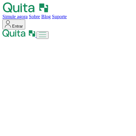
Simule agora
Sobre
Blog
Suporte
Entrar
Entrar
Para você
Parcelamento
de Contas
Crédito
Pessoal
Indique e Ganhe
Acesso rápido
Blog
Suporte